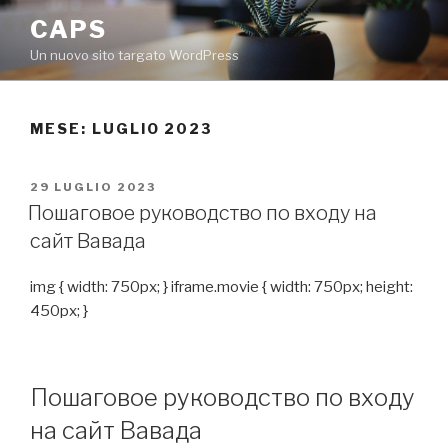
Salta
CAPS
al
Un nuovo sito targato WordPress
contenuto
MESE: LUGLIO 2023
PUBBLICATO
29 LUGLIO 2023
IL
Пошаговое руководство по входу на
сайт Вавада
img { width: 750px; } iframe.movie { width: 750px; height:
450px; }
Пошаговое руководство по входу
на сайт Вавада