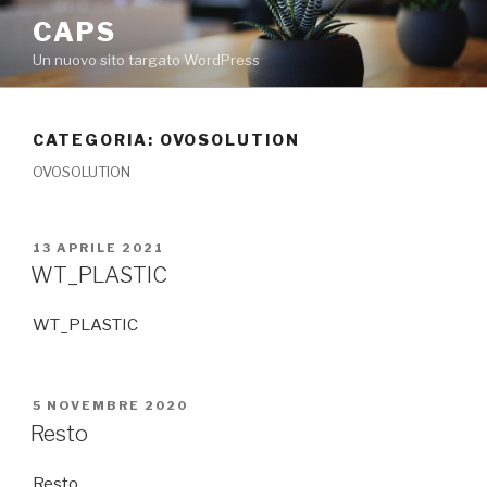
Salta
CAPS
al
Un nuovo sito targato WordPress
contenuto
CATEGORIA: OVOSOLUTION
OVOSOLUTION
PUBBLICATO
13 APRILE 2021
IL
WT_PLASTIC
WT_PLASTIC
PUBBLICATO
5 NOVEMBRE 2020
IL
Resto
Resto