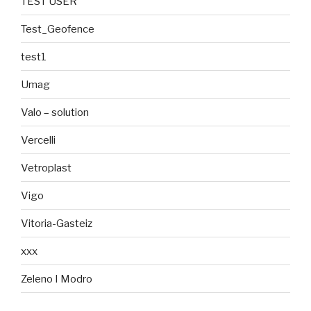
TEST USER
Test_Geofence
test1
Umag
Valo – solution
Vercelli
Vetroplast
Vigo
Vitoria-Gasteiz
xxx
Zeleno I Modro