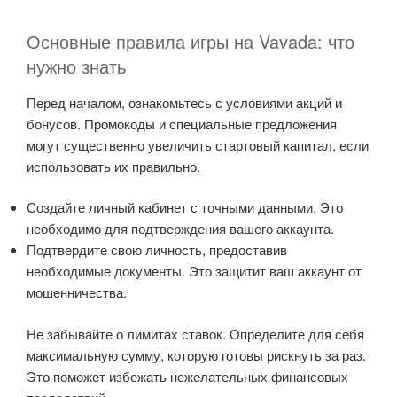
Основные правила игры на Vavada: что
нужно знать
Перед началом, ознакомьтесь с условиями акций и
бонусов. Промокоды и специальные предложения
могут существенно увеличить стартовый капитал, если
использовать их правильно.
Создайте личный кабинет с точными данными. Это
необходимо для подтверждения вашего аккаунта.
Подтвердите свою личность, предоставив
необходимые документы. Это защитит ваш аккаунт от
мошенничества.
Не забывайте о лимитах ставок. Определите для себя
максимальную сумму, которую готовы рискнуть за раз.
Это поможет избежать нежелательных финансовых