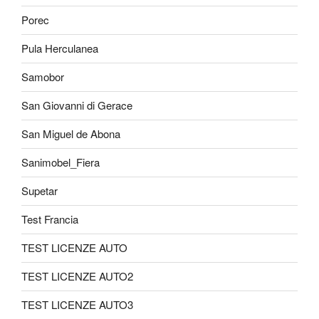
Porec
Pula Herculanea
Samobor
San Giovanni di Gerace
San Miguel de Abona
Sanimobel_Fiera
Supetar
Test Francia
TEST LICENZE AUTO
TEST LICENZE AUTO2
TEST LICENZE AUTO3