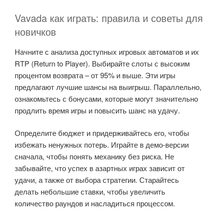
Vavada как играть: правила и советы для
новичков
Начните с анализа доступных игровых автоматов и их
RTP (Return to Player). Выбирайте слоты с высоким
процентом возврата – от 95% и выше. Эти игры
предлагают лучшие шансы на выигрыш. Параллельно,
ознакомьтесь с бонусами, которые могут значительно
продлить время игры и повысить шанс на удачу.
Определите бюджет и придерживайтесь его, чтобы
избежать ненужных потерь. Играйте в демо-версии
сначала, чтобы понять механику без риска. Не
забывайте, что успех в азартных играх зависит от
удачи, а также от выбора стратегии. Старайтесь
делать небольшие ставки, чтобы увеличить
количество раундов и насладиться процессом.