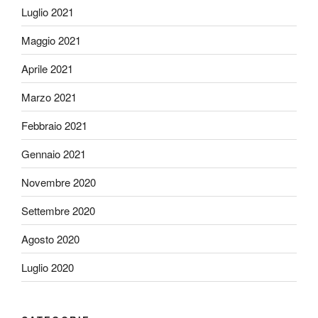
Luglio 2021
Maggio 2021
Aprile 2021
Marzo 2021
Febbraio 2021
Gennaio 2021
Novembre 2020
Settembre 2020
Agosto 2020
Luglio 2020