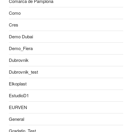
Comarca de Pamplona
Como
Cres
Demo Dubai
Demo_Fiera
Dubrovnik
Dubrovnik_test
Elkoplast
EstudioD1
EURVEN
General
Gradatin_Test