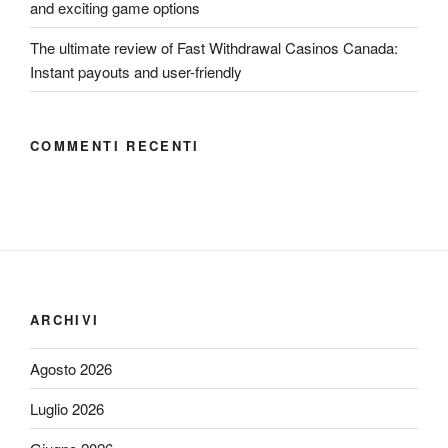
and exciting game options
The ultimate review of Fast Withdrawal Casinos Canada:
Instant payouts and user-friendly
COMMENTI RECENTI
ARCHIVI
Agosto 2026
Luglio 2026