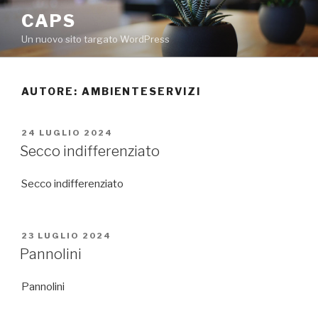
Salta
CAPS
al
Un nuovo sito targato WordPress
contenuto
AUTORE:
AMBIENTESERVIZI
PUBBLICATO
24 LUGLIO 2024
IL
Secco indifferenziato
Secco indifferenziato
PUBBLICATO
23 LUGLIO 2024
IL
Pannolini
Pannolini