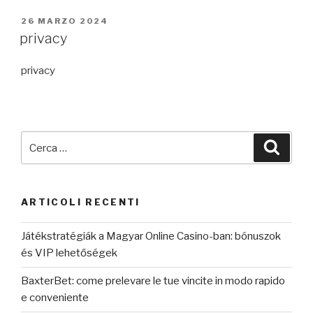
PUBBLICATO
26 MARZO 2024
IL
privacy
privacy
Cerca:
Cerca
ARTICOLI RECENTI
Játékstratégiák a Magyar Online Casino-ban: bónuszok
és VIP lehetőségek
BaxterBet: come prelevare le tue vincite in modo rapido
e conveniente