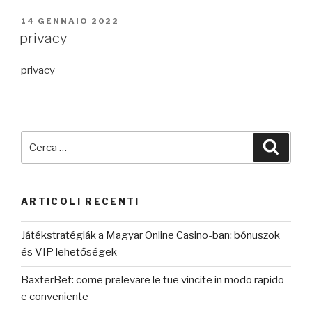
PUBBLICATO
14 GENNAIO 2022
IL
privacy
privacy
Cerca:
Cerca
ARTICOLI RECENTI
Játékstratégiák a Magyar Online Casino-ban: bónuszok
és VIP lehetőségek
BaxterBet: come prelevare le tue vincite in modo rapido
e conveniente