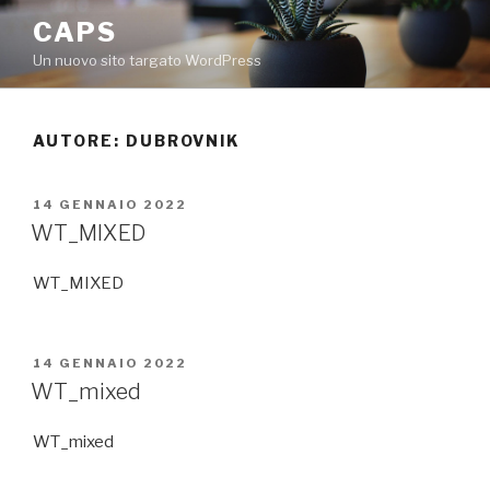
Salta
CAPS
al
Un nuovo sito targato WordPress
contenuto
AUTORE:
DUBROVNIK
PUBBLICATO
14 GENNAIO 2022
IL
WT_MIXED
WT_MIXED
PUBBLICATO
14 GENNAIO 2022
IL
WT_mixed
WT_mixed