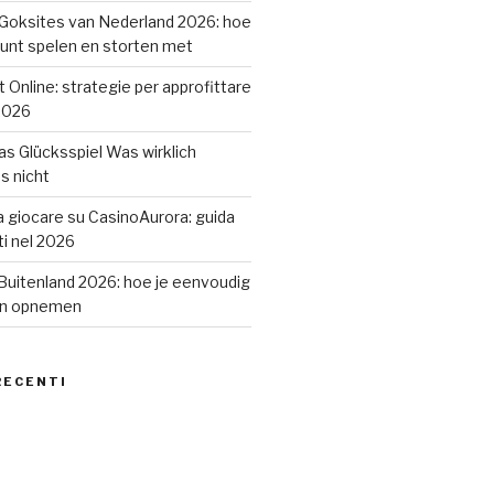
Goksites van Nederland 2026: hoe
kunt spelen en storten met
lot Online: strategie per approfittare
2026
s Glücksspiel Was wirklich
s nicht
a giocare su CasinoAurora: guida
ti nel 2026
Buitenland 2026: hoe je eenvoudig
en opnemen
RECENTI