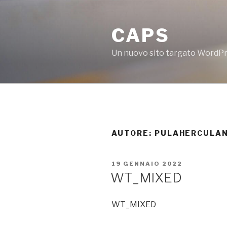
Salta
al
CAPS
contenuto
Un nuovo sito targato WordP
AUTORE:
PULAHERCULA
PUBBLICATO
19 GENNAIO 2022
IL
WT_MIXED
WT_MIXED