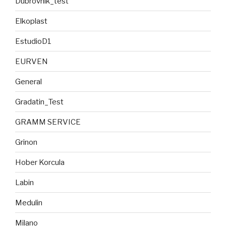
Dubrovnik_test
Elkoplast
EstudioD1
EURVEN
General
Gradatin_Test
GRAMM SERVICE
Grinon
Hober Korcula
Labin
Medulin
Milano