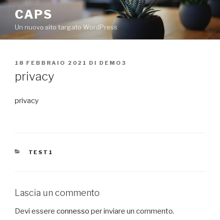
Salta
CAPS
al
Un nuovo sito targato WordPress
contenuto
PUBBLICATO
18 FEBBRAIO 2021
DI
DEMO3
IL
privacy
privacy
CATEGORIE
TEST1
Lascia un commento
Devi essere
connesso
per inviare un commento.