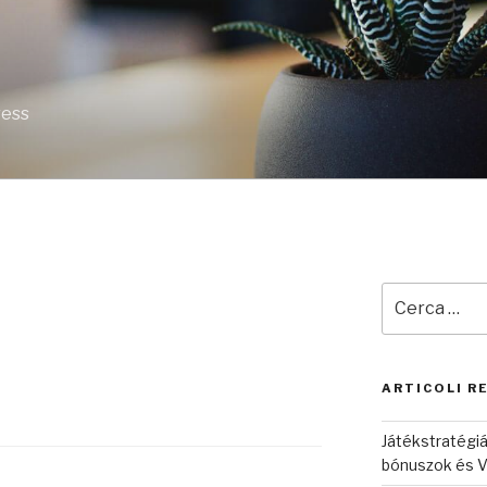
ress
Cerca:
ARTICOLI R
Játékstratégiá
bónuszok és V