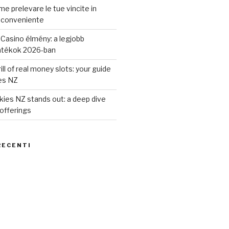
e prelevare le tue vincite in
 conveniente
Casino élmény: a legjobb
átékok 2026-ban
ill of real money slots: your guide
es NZ
ies NZ stands out: a deep dive
 offerings
RECENTI