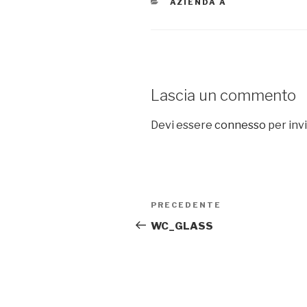
CATEGORIE
AZIENDA A
Lascia un commento
Devi essere
connesso
per inv
Navigazione
PRECEDENTE
Articolo
articoli
precedente:
WC_GLASS