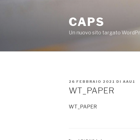
Salta
al
CAPS
contenuto
Un nuovo sito targato WordP
PUBBLICATO
26 FEBBRAIO 2021
DI
AAU1
IL
WT_PAPER
WT_PAPER