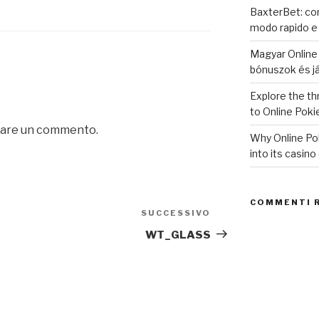
BaxterBet: com
modo rapido e
Magyar Online 
bónuszok és j
Explore the thr
to Online Poki
iare un commento.
Why Online Pok
into its casino
COMMENTI 
SUCCESSIVO
Articolo
successivo
WT_GLASS