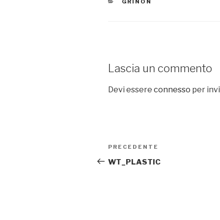
CATEGORIE
GRINON
Lascia un commento
Devi essere
connesso
per inv
Navigazione
PRECEDENTE
Articolo
articoli
precedente:
WT_PLASTIC