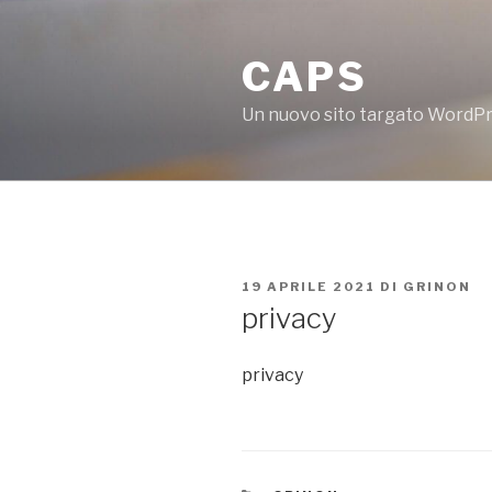
Salta
al
CAPS
contenuto
Un nuovo sito targato WordP
PUBBLICATO
19 APRILE 2021
DI
GRINON
IL
privacy
privacy