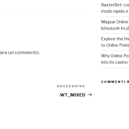
BaxterBet: com
modo rapido e
Magyar Online 
bónuszok és j
Explore the thr
to Online Poki
iare un commento.
Why Online Pok
into its casino
COMMENTI 
SUCCESSIVO
Articolo
successivo
WT_MIXED