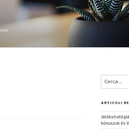
ress
Cerca:
ARTICOLI R
Játékstratégiá
bónuszok és V