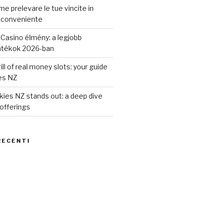
e prelevare le tue vincite in
 conveniente
Casino élmény: a legjobb
átékok 2026-ban
ill of real money slots: your guide
es NZ
ies NZ stands out: a deep dive
 offerings
RECENTI