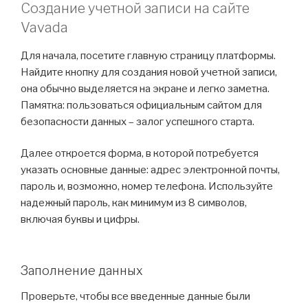
Создание учетной записи на сайте
Vavada
Для начала, посетите главную страницу платформы.
Найдите кнопку для создания новой учетной записи,
она обычно выделяется на экране и легко заметна.
Памятка: пользоваться официальным сайтом для
безопасности данных – залог успешного старта.
Далее откроется форма, в которой потребуется
указать основные данные: адрес электронной почты,
пароль и, возможно, номер телефона. Используйте
надежный пароль, как минимум из 8 символов,
включая буквы и цифры.
Заполнение данных
Проверьте, чтобы все введенные данные были