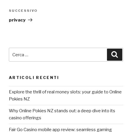
SUCCESSIVO
Articolo
successivo
privacy
Cerca:
Cerca
ARTICOLI RECENTI
Explore the thrill of real money slots: your guide to Online
Pokies NZ
Why Online Pokies NZ stands out: a deep dive into its
casino offerings
Fair Go Casino mobile app review: seamless gaming