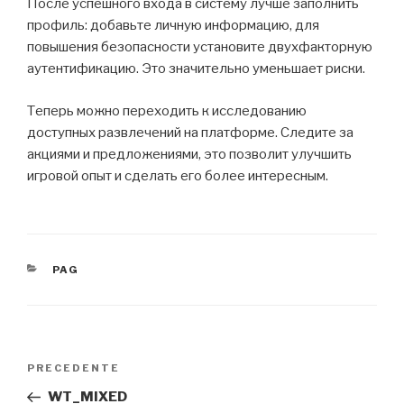
После успешного входа в систему лучше заполнить
профиль: добавьте личную информацию, для
повышения безопасности установите двухфакторную
аутентификацию. Это значительно уменьшает риски.
Теперь можно переходить к исследованию
доступных развлечений на платформе. Следите за
акциями и предложениями, это позволит улучшить
игровой опыт и сделать его более интересным.
CATEGORIE
PAG
Navigazione
PRECEDENTE
Articolo
articoli
precedente:
WT_MIXED