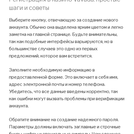
шаги и советы
Выберите кнопку, отвечающую за создание нового
аккаунта. Обычно она выделена ярким цветом и легко
заметна на главной странице. Будьте внимательны,
так как подобные интерфейсы варьируются, но в
большинстве случаев это одно из первых
предложений, которое вам встретится.
Заполните необходимую информацию в
предоставленной форме. Это включает в себя имя,
адрес электронной почты и номер телефона.
Убедитесь, что все данные введены корректно, так
как ошибки могут вызвать проблемы при верификации
аккаунта.
Обратите внимание на создание надежного пароля.
Параметры должны включать заглавные и строчные