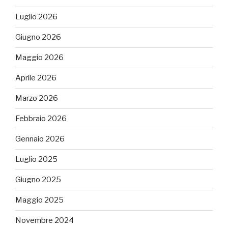
Luglio 2026
Giugno 2026
Maggio 2026
Aprile 2026
Marzo 2026
Febbraio 2026
Gennaio 2026
Luglio 2025
Giugno 2025
Maggio 2025
Novembre 2024