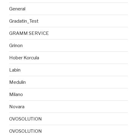
General
Gradatin_Test
GRAMM SERVICE
Grinon
Hober Korcula
Labin
Medulin
Milano
Novara
OVOSOLUTION
OVOSOLUTION