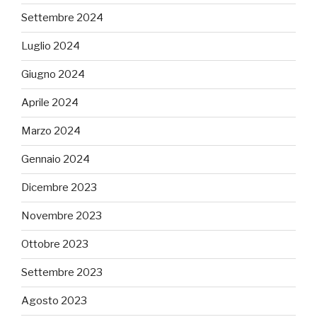
Settembre 2024
Luglio 2024
Giugno 2024
Aprile 2024
Marzo 2024
Gennaio 2024
Dicembre 2023
Novembre 2023
Ottobre 2023
Settembre 2023
Agosto 2023