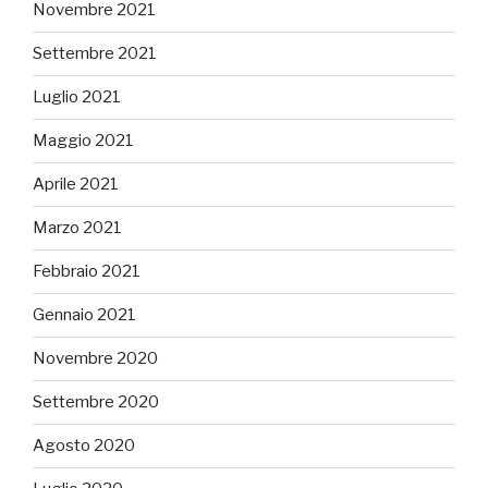
Novembre 2021
Settembre 2021
Luglio 2021
Maggio 2021
Aprile 2021
Marzo 2021
Febbraio 2021
Gennaio 2021
Novembre 2020
Settembre 2020
Agosto 2020