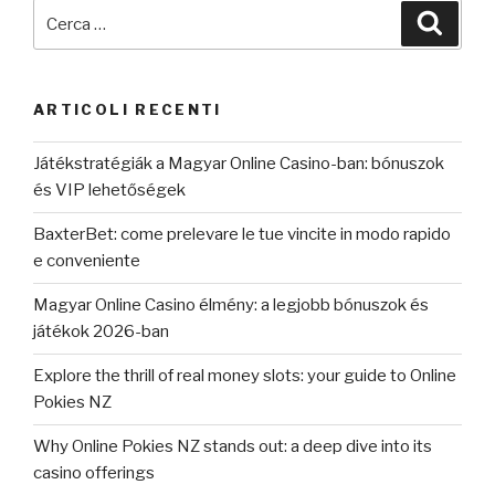
Cerca:
Cerca
ARTICOLI RECENTI
Játékstratégiák a Magyar Online Casino-ban: bónuszok
és VIP lehetőségek
BaxterBet: come prelevare le tue vincite in modo rapido
e conveniente
Magyar Online Casino élmény: a legjobb bónuszok és
játékok 2026-ban
Explore the thrill of real money slots: your guide to Online
Pokies NZ
Why Online Pokies NZ stands out: a deep dive into its
casino offerings