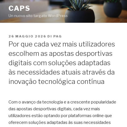
Salta
CAPS
al
Un nuovo sito targato WordPress
contenuto
PUBBLICATO
26 MAGGIO 2026
DI
PAG
IL
Por que cada vez mais utilizadores
escolhem as apostas desportivas
digitais com soluções adaptadas
às necessidades atuais através da
inovação tecnológica contínua
Com o avanço da tecnologia e a crescente popularidade
das apostas desportivas digitais, cada vez mais
utilizadores estão optando por plataformas online que
oferecem soluções adaptadas às suas necessidades