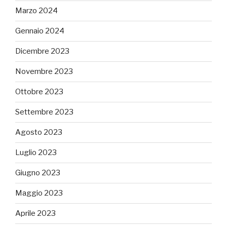
Marzo 2024
Gennaio 2024
Dicembre 2023
Novembre 2023
Ottobre 2023
Settembre 2023
Agosto 2023
Luglio 2023
Giugno 2023
Maggio 2023
Aprile 2023