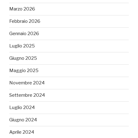
Marzo 2026
Febbraio 2026
Gennaio 2026
Luglio 2025
Giugno 2025
Maggio 2025
Novembre 2024
Settembre 2024
Luglio 2024
Giugno 2024
Aprile 2024