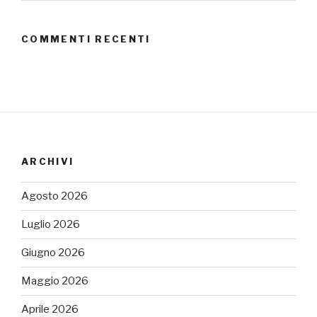
COMMENTI RECENTI
ARCHIVI
Agosto 2026
Luglio 2026
Giugno 2026
Maggio 2026
Aprile 2026