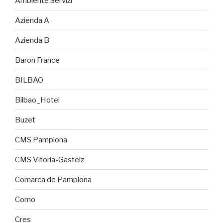
Ambiente Servizi
Azienda A
Azienda B
Baron France
BILBAO
Bilbao_Hotel
Buzet
CMS Pamplona
CMS Vitoria-Gasteiz
Comarca de Pamplona
Como
Cres