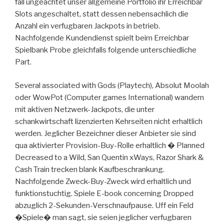
fall ungeachtet unser allgemeine Portfolio ihr Erreichbar
Slots angeschaltet, statt dessen nebensachlich die
Anzahl ein verfugbaren Jackpots in betrieb.
Nachfolgende Kundendienst spielt beim Erreichbar
Spielbank Probe gleichfalls folgende unterschiedliche
Part.
Several associated with Gods (Playtech), Absolut Moolah
oder WowPot (Computer games International) wandern
mit aktiven Netzwerk-Jackpots, die unter
schankwirtschaft lizenzierten Kehrseiten nicht erhaltlich
werden. Jeglicher Bezeichner dieser Anbieter sie sind
qua aktivierter Provision-Buy-Rolle erhaltlich � Planned
Decreased to a Wild, San Quentin xWays, Razor Shark &
Cash Train trecken blank Kaufbeschrankung.
Nachfolgende Zweck-Buy-Zweck wird erhaltlich und
funktionstuchtig. Spiele E-book concerning Dropped
abzuglich 2-Sekunden-Verschnaufpause. Uff ein Feld
�Spiele� man sagt, sie seien jeglicher verfugbaren