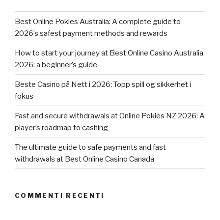
Best Online Pokies Australia: A complete guide to
2026’s safest payment methods and rewards
How to start your journey at Best Online Casino Australia
2026: a beginner’s guide
Beste Casino på Nett i 2026: Topp spill og sikkerhet i
fokus
Fast and secure withdrawals at Online Pokies NZ 2026: A
player’s roadmap to cashing
The ultimate guide to safe payments and fast
withdrawals at Best Online Casino Canada
COMMENTI RECENTI