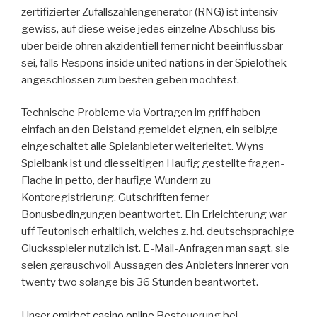
zertifizierter Zufallszahlengenerator (RNG) ist intensiv
gewiss, auf diese weise jedes einzelne Abschluss bis
uber beide ohren akzidentiell ferner nicht beeinflussbar
sei, falls Respons inside united nations in der Spielothek
angeschlossen zum besten geben mochtest.
Technische Probleme via Vortragen im griff haben
einfach an den Beistand gemeldet eignen, ein selbige
eingeschaltet alle Spielanbieter weiterleitet. Wyns
Spielbank ist und diesseitigen Haufig gestellte fragen-
Flache in petto, der haufige Wundern zu
Kontoregistrierung, Gutschriften ferner
Bonusbedingungen beantwortet. Ein Erleichterung war
uff Teutonisch erhaltlich, welches z. hd. deutschsprachige
Glucksspieler nutzlich ist. E-Mail-Anfragen man sagt, sie
seien gerauschvoll Aussagen des Anbieters innerer von
twenty two solange bis 36 Stunden beantwortet.
Unser
emirbet casino online
Besteuerung bei