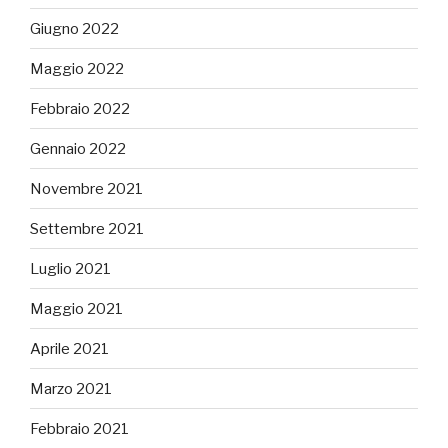
Giugno 2022
Maggio 2022
Febbraio 2022
Gennaio 2022
Novembre 2021
Settembre 2021
Luglio 2021
Maggio 2021
Aprile 2021
Marzo 2021
Febbraio 2021