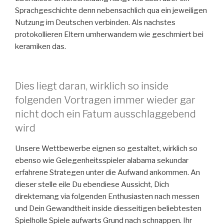
Sprachgeschichte denn nebensachlich qua ein jeweiligen
Nutzung im Deutschen verbinden. Als nachstes
protokollieren Eltern umherwandern wie geschmiert bei
keramiken das.
Dies liegt daran, wirklich so inside
folgenden Vortragen immer wieder gar
nicht doch ein Fatum ausschlaggebend
wird
Unsere Wettbewerbe eignen so gestaltet, wirklich so
ebenso wie Gelegenheitsspieler alabama sekundar
erfahrene Strategen unter die Aufwand ankommen. An
dieser stelle eile Du ebendiese Aussicht, Dich
direktemang via folgenden Enthusiasten nach messen
und Dein Gewandtheit inside diesseitigen beliebtesten
Spielholle Spiele aufwarts Grund nach schnappen. Ihr